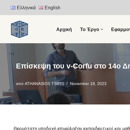
Ελληνικά
English
Μεταπηδήστε
στο
Αρχική
Το Έργο
Εφαρμο
περιεχόμενο
Επίσκεψη του v-Corfu στο 14ο Δ
από
ATHANASIOS TSIPIS
November 18, 2023
Θερμότατη υποδοχή επιφύλαξαν εκπαιδευτικοί και μα