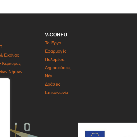
V-CORFU
Το Έργο
ΙΠ
Εφαρμογές
& Εικόνας
Πολυμέσα
ν Κέρκυρας
Δημοσιεύσεις
ονίων Νήσων
Νέα
Δράσεις
Επικοινωνία
η