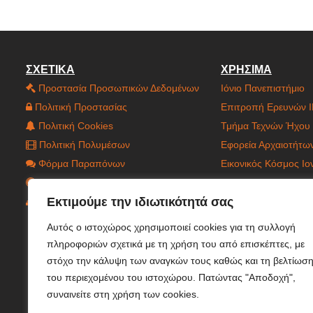
ΣΧΕΤΙΚΑ
ΧΡΗΣΙΜΑ
Προστασία Προσωπικών Δεδομένων
Ιόνιο Πανεπιστήμιο
Πολιτική Προστασίας
Επιτροπή Ερευνών 
Πολιτική Cookies
Τμήμα Τεχνών Ήχου 
Πολιτική Πολυμέσων
Εφορεία Αρχαιοτήτω
Φόρμα Παραπόνων
Εικονικός Κόσμος Ι
Δήλωση Προσβασιμότητας
Έργο Holograms
Εκτιμούμε την ιδιωτικότητά σας
Χάρτης Ιστοτόπου
Έργο C.CAGE
Αυτός ο ιστοχώρος χρησιμοποιεί cookies για τη συλλογή
πληροφοριών σχετικά με τη χρήση του από επισκέπτες, με
στόχο την κάλυψη των αναγκών τους καθώς και τη βελτίωσ
του περιεχομένου του ιστοχώρου. Πατώντας "Αποδοχή",
συναινείτε στη χρήση των cookies.