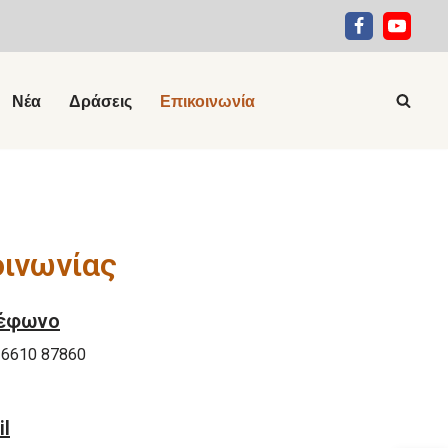
Νέα
Δράσεις
Επικοινωνία
οινωνίας
έφωνο
26610 87860
il