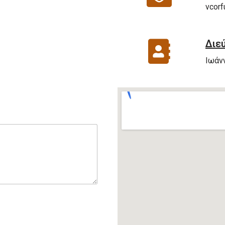
vcorf
Διε
Ιωάν