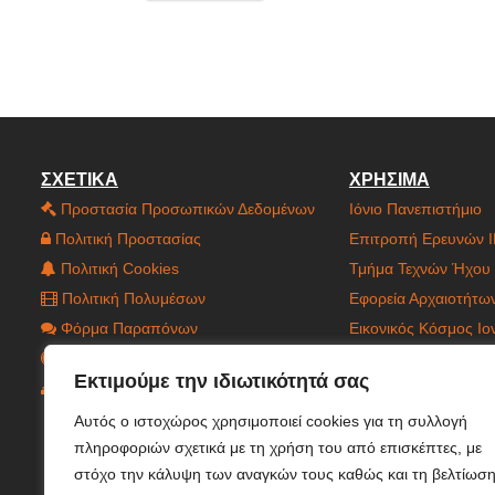
ΣΧΕΤΙΚΑ
ΧΡΗΣΙΜΑ
Προστασία Προσωπικών Δεδομένων
Ιόνιο Πανεπιστήμιο
Πολιτική Προστασίας
Επιτροπή Ερευνών 
Πολιτική Cookies
Τμήμα Τεχνών Ήχου 
Πολιτική Πολυμέσων
Εφορεία Αρχαιοτήτω
Φόρμα Παραπόνων
Εικονικός Κόσμος Ι
Δήλωση Προσβασιμότητας
Έργο Holograms
Εκτιμούμε την ιδιωτικότητά σας
Χάρτης Ιστοτόπου
Έργο C.CAGE
Αυτός ο ιστοχώρος χρησιμοποιεί cookies για τη συλλογή
πληροφοριών σχετικά με τη χρήση του από επισκέπτες, με
στόχο την κάλυψη των αναγκών τους καθώς και τη βελτίωσ