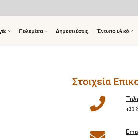
γές
Πολυμέσα
Δημοσιεύσεις
Έντυπο υλικό
Στοιχεία Επικ
Τηλ
+30 
Ema