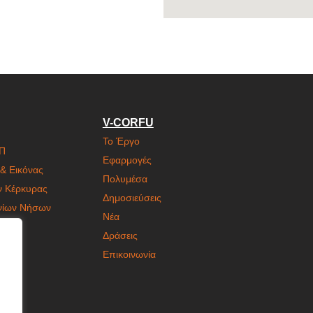
V-CORFU
Το Έργο
ΙΠ
Εφαρμογές
& Εικόνας
Πολυμέσα
ν Κέρκυρας
Δημοσιεύσεις
ονίων Νήσων
Νέα
Δράσεις
Επικοινωνία
η