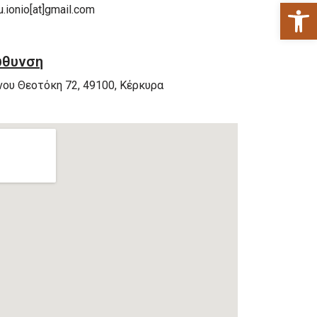
Ανοίξτε 
u.ionio[at]gmail.com
ύθυνση
νου Θεοτόκη 72, 49100, Κέρκυρα